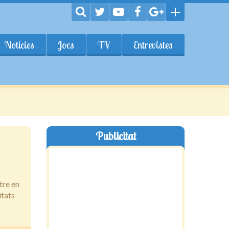
Notícies
Jocs
TV
Entrevistes
Publicitat
tre en
itats