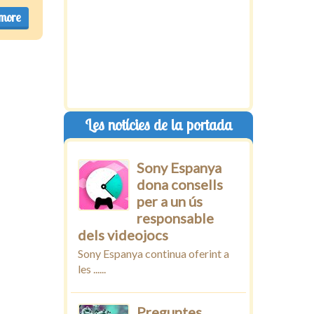
more
Les notícies de la portada
Sony Espanya
dona consells
per a un ús
responsable
dels videojocs
Sony Espanya continua oferint a
les ......
Preguntes