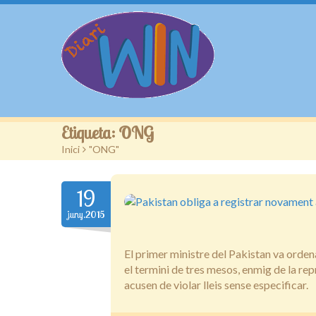
Etiqueta:
ONG
Inici
>
"ONG"
19
juny.2015
El primer ministre del Pakistan va ordena
el termini de tres mesos, enmig de la rep
acusen de violar lleis sense especificar.