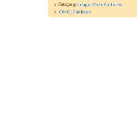
Category:
Image
,
Món
,
Notícies
ONG
,
Pakistan