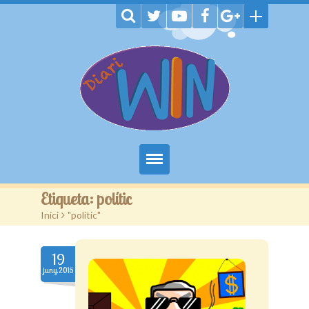
Inici
Etiqueta:
polític
Inici
>
"polític"
Notícies
Jocs
19
juny.2015
TV