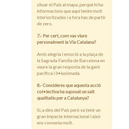
situar el País al mapa, perquè hi ha
informacions que aquí tenim molt
interioritzades i a fora has de partir
de zero.
7.- Per cert, com vas viure
personalment la Via Catalana?
Amb alegria i emoció a la plaça de
la Sagrada Família de Barcelona en
veure la gran resposta de la gent
pacífica i il•lusionada.
8.- Consideres que aquesta acció
col•lectiva ha suposat un salt
qualitatiu per a Catalunya?
Sí, a dins del País però va tenir un
gran impacte internacional i això
ens convenia molt.