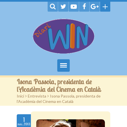
Inici
Isona Passola, presidenta de
l’Acadèmia del Cinema en Català
Notícies
Inici
>
Entrevista
>
Isona Passola, presidenta de
l’Acadèmia del Cinema en Català
Jocs
TV
1
nov..2013