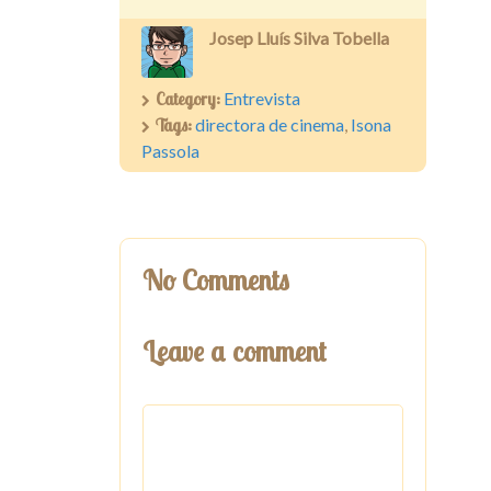
Josep Lluís Silva Tobella
Category:
Entrevista
Tags:
directora de cinema
,
Isona
Passola
No Comments
Leave a comment