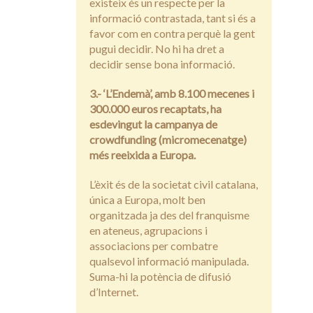
existeix és un respecte per la
informació contrastada, tant si és a
favor com en contra perquè la gent
pugui decidir. No hi ha dret a
decidir sense bona informació.
3.- ‘L’Endemà’, amb 8.100 mecenes i
300.000 euros recaptats, ha
esdevingut la campanya de
crowdfunding (micromecenatge)
més reeixida a Europa.
L’èxit és de la societat civil catalana,
única a Europa, molt ben
organitzada ja des del franquisme
en ateneus, agrupacions i
associacions per combatre
qualsevol informació manipulada.
Suma-hi la potència de difusió
d’Internet.