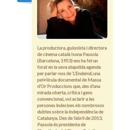
Entrevistes
La productora, guionista i directora
de cinema català Isona Passola
(Barcelona, 1953) ens ha fet un
forat en la seva atapeïda agenda
per parlar-nos de ‘L’Endemà’, una
pel•lícula documental de Massa
d’Or Produccions que, des d’una
mirada oberta, crítica i gens
convencional, vol aclarir a les
persones indecises els nombrosos
dubtes sobre la independència de
Catalunya. Des de l’abril de 2013,
Passola és presidenta de