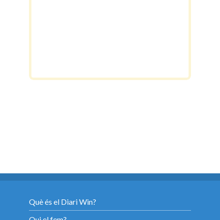
Què és el Diari Win?
Qui el fem?