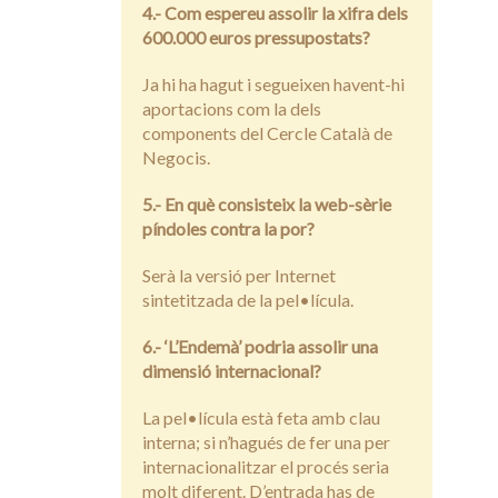
4.- Com espereu assolir la xifra dels
600.000 euros pressupostats?
Ja hi ha hagut i segueixen havent-hi
aportacions com la dels
components del Cercle Català de
Negocis.
5.- En què consisteix la web-sèrie
píndoles contra la por?
Serà la versió per Internet
sintetitzada de la pel•lícula.
6.- ‘L’Endemà’ podria assolir una
dimensió internacional?
La pel•lícula està feta amb clau
interna; si n’hagués de fer una per
internacionalitzar el procés seria
molt diferent. D’entrada has de