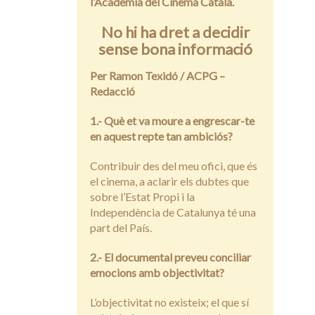
l’Acadèmia del Cinema Català.
No hi ha dret a decidir
sense bona informació
Per Ramon Texidó / ACPG –
Redacció
1.- Què et va moure a engrescar-te
en aquest repte tan ambiciós?
Contribuir des del meu ofici, que és
el cinema, a aclarir els dubtes que
sobre l’Estat Propi i la
Independència de Catalunya té una
part del País.
2.- El documental preveu conciliar
emocions amb objectivitat?
L’objectivitat no existeix; el que sí