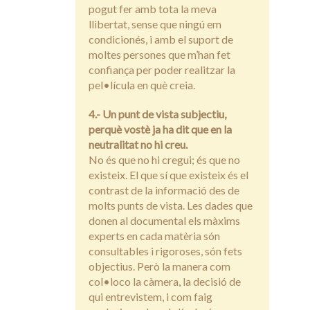
pogut fer amb tota la meva
llibertat, sense que ningú em
condicionés, i amb el suport de
moltes persones que m’han fet
confiança per poder realitzar la
pel•lícula en què creia.
4.- Un punt de vista subjectiu,
perquè vostè ja ha dit que en la
neutralitat no hi creu.
No és que no hi cregui; és que no
existeix. El que sí que existeix és el
contrast de la informació des de
molts punts de vista. Les dades que
donen al documental els màxims
experts en cada matèria són
consultables i rigoroses, són fets
objectius. Però la manera com
col•loco la càmera, la decisió de
qui entrevistem, i com faig