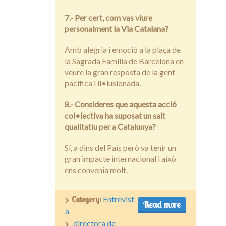
7.- Per cert, com vas viure
personalment la Via Catalana?
Amb alegria i emoció a la plaça de
la Sagrada Família de Barcelona en
veure la gran resposta de la gent
pacífica i il•lusionada.
8.- Consideres que aquesta acció
col•lectiva ha suposat un salt
qualitatiu per a Catalunya?
Sí, a dins del País però va tenir un
gran impacte internacional i això
ens convenia molt.
Category:
Entrevist
Read more
a
directora de