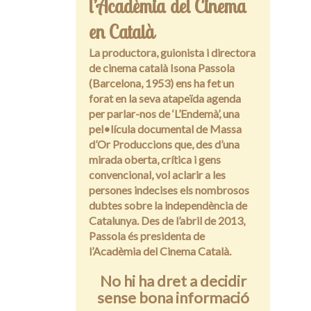
l’Acadèmia del Cinema
en Català
La productora, guionista i directora
de cinema català Isona Passola
(Barcelona, 1953) ens ha fet un
forat en la seva atapeïda agenda
per parlar-nos de ‘L’Endemà’, una
pel•lícula documental de Massa
d’Or Produccions que, des d’una
mirada oberta, crítica i gens
convencional, vol aclarir a les
persones indecises els nombrosos
dubtes sobre la independència de
Catalunya. Des de l’abril de 2013,
Passola és presidenta de
l’Acadèmia del Cinema Català.
No hi ha dret a decidir
sense bona informació