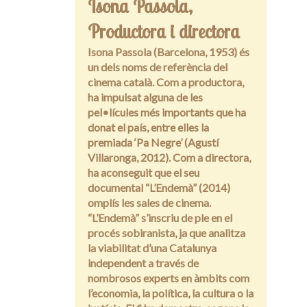
Isona Passola,
Entrevistes
Productora i directora
Isona Passola (Barcelona, 1953) és
un dels noms de referència del
cinema català. Com a productora,
ha impulsat alguna de les
pel•lícules més importants que ha
donat el país, entre elles la
premiada ‘Pa Negre’ (Agustí
Villaronga, 2012). Com a directora,
ha aconseguit que el seu
documental “L’Endemà” (2014)
omplís les sales de cinema.
“L’Endemà” s’inscriu de ple en el
procés sobiranista, ja que analitza
la viabilitat d’una Catalunya
independent a través de
nombrosos experts en àmbits com
l’economia, la política, la cultura o la