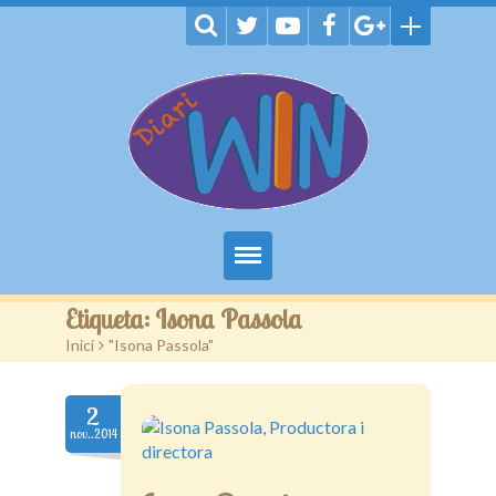
Inici
Etiqueta:
Isona Passola
Inici
>
"Isona Passola"
Notícies
Jocs
2
nov..2014
TV