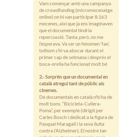
Vam començar amb una campanya
de crowdfunding (micromecenatge
online) on hi van participar 8.163
mecenes, així que ja ens imaginaven
que el documental tindria
repercussió. Tanta, però, no me
l’esperava. Va ser un fenomen ‘fan’,
tothom s’hi va abocar durant el
primer cap de setmana i després el
boca-orella ha funcionat molt bé
2.- Sorprèn que un documental en
català atregui tant de públic als
cinemes.
De documentals en català n’hi ha de
molt bons. “Bicicleta-Cullera-
Poma”, per exemple (dirigit per
Carles Bosch i dedicat a la figura de
Pasqual Maragall i la seva lluita
contra l’Alzheimer). El nostre tan