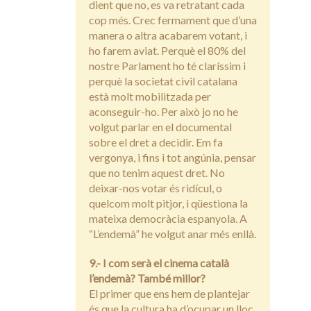
dient que no, es va retratant cada
cop més. Crec fermament que d’una
manera o altra acabarem votant, i
ho farem aviat. Perquè el 80% del
nostre Parlament ho té claríssim i
perquè la societat civil catalana
està molt mobilitzada per
aconseguir-ho. Per això jo no he
volgut parlar en el documental
sobre el dret a decidir. Em fa
vergonya, i fins i tot angúnia, pensar
que no tenim aquest dret. No
deixar-nos votar és ridícul, o
quelcom molt pitjor, i qüestiona la
mateixa democràcia espanyola. A
“L’endemà” he volgut anar més enllà.
9.- I com serà el cinema català
l’endemà? També millor?
El primer que ens hem de plantejar
és que la cultura ha d’ocupar un lloc