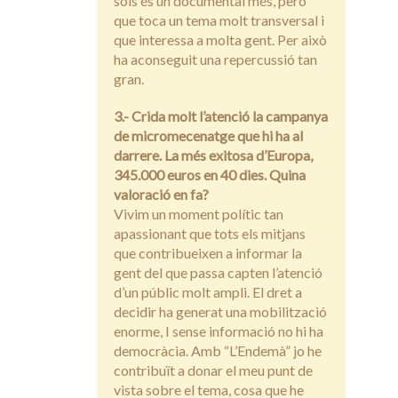
sols és un documental més, però
que toca un tema molt transversal i
que interessa a molta gent. Per això
ha aconseguit una repercussió tan
gran.
3.- Crida molt l’atenció la campanya
de micromecenatge que hi ha al
darrere. La més exitosa d’Europa,
345.000 euros en 40 dies. Quina
valoració en fa?
Vivim un moment polític tan
apassionant que tots els mitjans
que contribueixen a informar la
gent del que passa capten l’atenció
d’un públic molt ampli. El dret a
decidir ha generat una mobilització
enorme, I sense informació no hi ha
democràcia. Amb “L’Endemà” jo he
contribuït a donar el meu punt de
vista sobre el tema, cosa que he