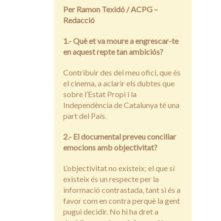
Per Ramon Texidó / ACPG –
Redacció
1.- Què et va moure a engrescar-te
en aquest repte tan ambiciós?
Contribuir des del meu ofici, que és
el cinema, a aclarir els dubtes que
sobre l’Estat Propi i la
Independència de Catalunya té una
part del País.
2.- El documental preveu conciliar
emocions amb objectivitat?
L’objectivitat no existeix; el que sí
existeix és un respecte per la
informació contrastada, tant si és a
favor com en contra perquè la gent
pugui decidir. No hi ha dret a