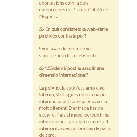
aportacions com la dels
components del Cercle Català de
Negocis.
5.- En què consisteix la web-sèrie
píndoles contra la por?
Serà la versió per Internet
sintetitzada de la pel•lícula.
6.- ‘L’Endemà’ podria assolir una
dimensió internacional?
La pel•lícula està feta amb clau
interna; si n’hagués de fer una per
internacionalitzar el procés seria
molt diferent. D’entrada has de
situar el País al mapa, perquè hi ha
informacions que aquí tenim molt
interioritzades i a fora has de partir
de zero.