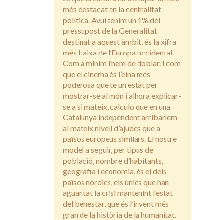
més destacat en la centralitat
política. Avui tenim un 1% del
pressupost de la Generalitat
destinat a aquest àmbit, és la xifra
més baixa de l’Europa occidental.
Com a mínim l’hem de doblar. I com
que el cinema és l’eina més
poderosa que té un estat per
mostrar-se al món i alhora explicar-
se a si mateix, calculo que en una
Catalunya independent arribaríem
al mateix nivell d’ajudes que a
països europeus similars. El nostre
model a seguir, per tipus de
població, nombre d’habitants,
geografia i economia, és el dels
països nòrdics, els únics que han
aguantat la crisi mantenint l’estat
del benestar, que és l’invent més
gran de la història de la humanitat.