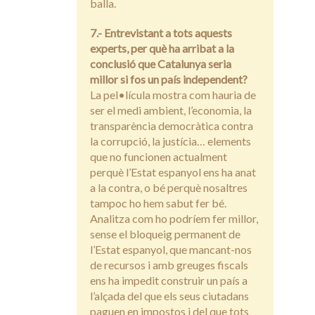
balla.
7.- Entrevistant a tots aquests
experts, per què ha arribat a la
conclusió que Catalunya seria
millor si fos un país independent?
La pel•lícula mostra com hauria de
ser el medi ambient, l’economia, la
transparència democràtica contra
la corrupció, la justícia… elements
que no funcionen actualment
perquè l’Estat espanyol ens ha anat
a la contra, o bé perquè nosaltres
tampoc ho hem sabut fer bé.
Analitza com ho podríem fer millor,
sense el bloqueig permanent de
l’Estat espanyol, que mancant-nos
de recursos i amb greuges fiscals
ens ha impedit construir un país a
l’alçada del que els seus ciutadans
paguen en impostos i del que tots