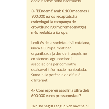
decidir sense bona informació.
3.- ‘L’Endemà’, amb 8.100 mecenes i
300.000 euros recaptats, ha
esdevingut la campanya de
crowdfunding (micromecenatge)
més reeixida a Europa.
L’èxit és de la societat civil catalana,
única a Europa, molt ben
organitzada ja des del franquisme
en ateneus, agrupacions i
associacions per combatre
qualsevol informació manipulada.
Suma-hi la potència de difusió
d’Internet.
4.- Com espereu assolir la xifra dels
600.000 euros pressupostats?
Ja hi ha hagut i segueixen havent-hi