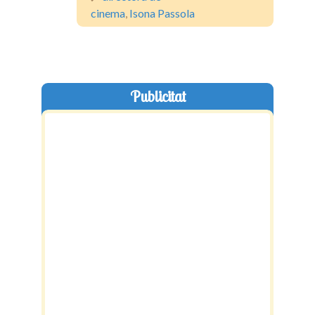
cinema
,
Isona Passola
Publicitat