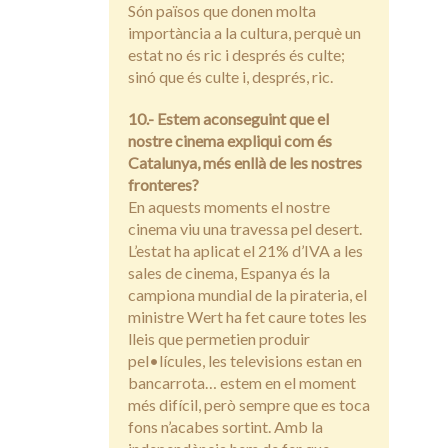
Són països que donen molta
importància a la cultura, perquè un
estat no és ric i després és culte;
sinó que és culte i, després, ric.
10.- Estem aconseguint que el
nostre cinema expliqui com és
Catalunya, més enllà de les nostres
fronteres?
En aquests moments el nostre
cinema viu una travessa pel desert.
L’estat ha aplicat el 21% d’IVA a les
sales de cinema, Espanya és la
campiona mundial de la pirateria, el
ministre Wert ha fet caure totes les
lleis que permetien produir
pel•lícules, les televisions estan en
bancarrota… estem en el moment
més difícil, però sempre que es toca
fons n’acabes sortint. Amb la