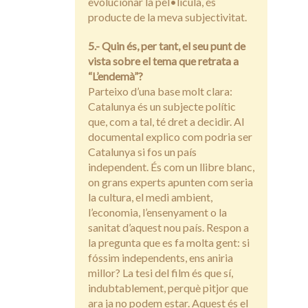
evolucionar la pel•lícula, és
producte de la meva subjectivitat.
5.- Quin és, per tant, el seu punt de
vista sobre el tema que retrata a
“L’endemà”?
Parteixo d’una base molt clara:
Catalunya és un subjecte polític
que, com a tal, té dret a decidir. Al
documental explico com podria ser
Catalunya si fos un país
independent. És com un llibre blanc,
on grans experts apunten com seria
la cultura, el medi ambient,
l’economia, l’ensenyament o la
sanitat d’aquest nou país. Respon a
la pregunta que es fa molta gent: si
fóssim independents, ens aniria
millor? La tesi del film és que sí,
indubtablement, perquè pitjor que
ara ja no podem estar. Aquest és el