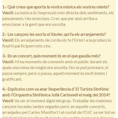
1.- Què creus que aporta la vostra música als vostres oients?
Vassil:
La música és l’expressió més directe dels sentiments, els
pensaments i les emocions. Crec que per això arriba a
emocionar a la gent que ens escolta.
2.- Les cançons les escriu el Xavier, qui fa els arranjaments?
Vassil:
Els arranjaments de corda els fa l’Oriol i a la producció
final hi participem tots cinc.
3.- En un concert, quin moment és en el que gaudiu més?
Vassil:
Hi ha moments de connexió amb el públic durant els
quals una mena de màgia ens envolta. No es pot preveure, ni
passa sempre, però si passa, aquell moment és molt intens i
gratificant.
4.- Explica’ns com va anar l’experiència d’ El Turista Simfònic
amb l’Orquestra Simfònica Julià Carbonell el maig del 2014?
Vassil:
Va ser el moment àlgid del grup. Treballar les mateixes
cançons tocades tantes vegades però, en aquells concerts,
arranjades pel Carlos Montfort i al costat de l’OJC va ser tot un
privilegi. Vam gaudir molt en tots els sentits, tant per la frescor