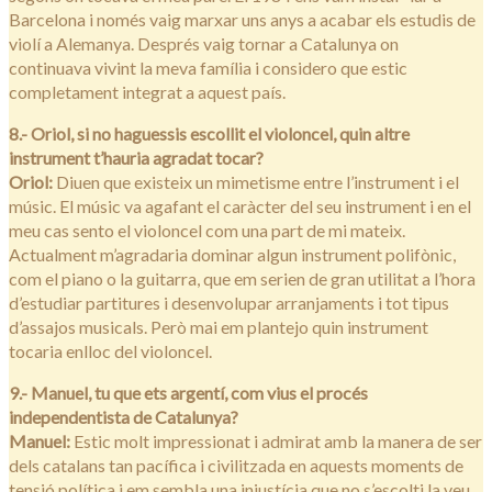
Barcelona i només vaig marxar uns anys a acabar els estudis de
violí a Alemanya. Després vaig tornar a Catalunya on
continuava vivint la meva família i considero que estic
completament integrat a aquest país.
8.- Oriol, si no haguessis escollit el violoncel, quin altre
instrument t’hauria agradat tocar?
Oriol:
Diuen que existeix un mimetisme entre l’instrument i el
músic. El músic va agafant el caràcter del seu instrument i en el
meu cas sento el violoncel com una part de mi mateix.
Actualment m’agradaria dominar algun instrument polifònic,
com el piano o la guitarra, que em serien de gran utilitat a l’hora
d’estudiar partitures i desenvolupar arranjaments i tot tipus
d’assajos musicals. Però mai em plantejo quin instrument
tocaria enlloc del violoncel.
9.- Manuel, tu que ets argentí, com vius el procés
independentista de Catalunya?
Manuel:
Estic molt impressionat i admirat amb la manera de ser
dels catalans tan pacífica i civilitzada en aquests moments de
tensió política i em sembla una injustícia que no s’escolti la veu