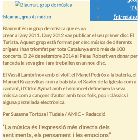
TV
Entrevistes
Blaumut, grup de música
Blaumut és un grup de música que es va
crear a l’any 2011. L’any 2012 van publicar el seu primer disc El
Turista. Aquest grup està format per cinc músics de diferents
orígens i han triomfat per tota Catalunya amb més de 100
concerts. El 24 de setembre 2014 al Palau Robert van donar per
tancada la seva gira i ara treballen en un nou disc.
El Vassil Lambrinov amb el violí, el Manel Pedrós a la bateria, el
Manuel Krapovikas com a baixista, el Xavier de la Iglesia com a
cantant, i l’Oriol Aymat amb el violoncel defineixen la seva
música com a cançons d’autor amb tocs folk, pop i clàssics i
alguna pinzellada electrònica.
Per Susanna Tortosa i Tudela / AMIC – Redacció
“La música és l’expressió més directa dels
sentiments, els pensament i les emocions”