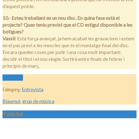
d’aquest poble.
10.- Esteu treballant en un nou disc. En quina fase està el
projecte? Quan teniu previst que el CD estigui disponible a les
botigues?
Vassil:
Està força avançat, ja hem acabat les gravacions i estem
en el pas previ a les mescles que és el muntatge final del disc.
Encara queden coses per polir i una cosa molt important:
decidir el títol i el nou single. Sortirà entre finals de febrer i
principis de març.
Read more
Category:
Entrevista
Blaumut
,
grup de música
Publicitat