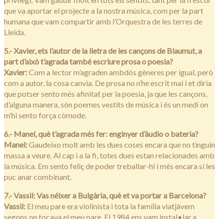
que va aportar el projecte a la nostra música, com per la part
humana que vam compartir amb l’Orquestra de les terres de
Lleida.
5.- Xavier, ets l’autor de la lletra de les cançons de Blaumut, a
part d’això t’agrada també escriure prosa o poesia?
Xavier:
Com a lector m’agraden ambdós gèneres per igual, però
com a autor, la cosa canvia. De prosa no n’he escrit mai i et diria
que potser sento més afinitat per la poesia, ja que les cançons,
d’alguna manera, són poemes vestits de música i és un medi on
m’hi sento força còmode.
6.- Manel, què t’agrada més fer: enginyer d’àudio o bateria?
Manel:
Gaudeixo molt amb les dues coses encara que no tinguin
massa a veure. Al cap i a la fi, totes dues estan relacionades amb
la música. Em sento feliç de poder treballar-hi i més encara si les
puc anar combinant.
7.- Vassil: Vas néixer a Bulgària, què et va portar a Barcelona?
Vassil:
El meu pare era violinista i tota la família viatjàvem
segons on tocava el meu pare. El 1984 ens vam instal•lar a