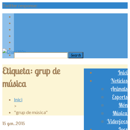
Twitter response:
Etiqueta:
grup de
Inici
Notícies
música
Animals
Esports
Inici
Món
>
"grup de música"
Música
Videojocs
15
gen..2015
Jocs