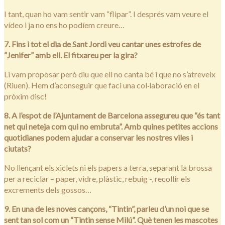
I tant, quan ho vam sentir vam “flipar”. I després vam veure el
vídeo i ja no ens ho podíem creure…
7. Fins i tot el dia de Sant Jordi veu cantar unes estrofes de
“Jenifer” amb ell. El fitxareu per la gira?
Li vam proposar però diu que ell no canta bé i que no s’atreveix
(Riuen). Hem d’aconseguir que faci una col·laboració en el
pròxim disc!
8. A l’espot de l’Ajuntament de Barcelona assegureu que “és tant
net qui neteja com qui no embruta”. Amb quines petites accions
quotidianes podem ajudar a conservar les nostres viles i
ciutats?
No llençant els xiclets ni els papers a terra, separant la brossa
per a reciclar – paper, vidre, plàstic, rebuig -, recollir els
excrements dels gossos…
9. En una de les noves cançons, “Tintin”, parleu d’un noi que se
sent tan sol com un “Tintin sense Milú”. Què tenen les mascotes