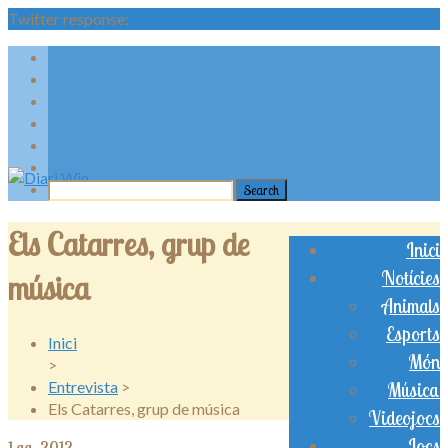
Twitter response:
Els Catarres, grup de
Inici
Notícies
música
Animals
Esports
Inici
Món
>
Entrevista
>
Música
Els Catarres, grup de música
Videojocs
Jocs
1
ag..2012