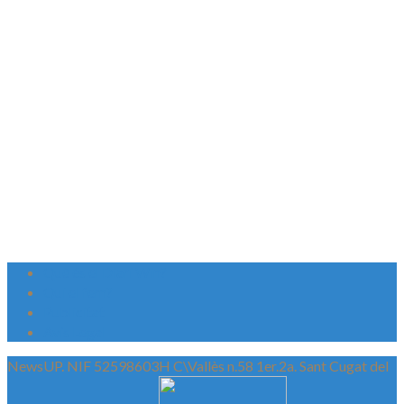
Què és el Diari Win?
Qui el fem?
Publicitat
Avís Legal
NewsUP. NIF 52598603H C\Vallès n.58 1er.2a. Sant Cugat del