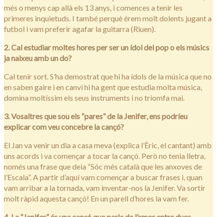
més o menys cap allà els 13 anys, i comences a tenir les
primeres inquietuds. I també perquè érem molt dolents jugant a
futbol i vam preferir agafar la guitarra (Riuen).
2. Cal estudiar moltes hores per ser un ídol del pop o els músics
ja naixeu amb un do?
Cal tenir sort. S’ha demostrat que hi ha ídols de la música que no
en saben gaire i en canvi hi ha gent que estudia molta música,
domina moltíssim els seus instruments i no triomfa mai.
3. Vosaltres que sou els “pares” de la Jenifer, ens podríeu
explicar com veu concebre la cançó?
El Jan va venir un dia a casa meva (explica l’Èric, el cantant) amb
uns acords i va començar a tocar la cançó. Però no tenia lletra,
només una frase que deia “Sóc més català que les anxoves de
l’Escala”. A partir d’aquí vam començar a buscar frases i, quan
vam arribar a la tornada, vam inventar-nos la Jenifer. Va sortir
molt ràpid aquesta cançó! En un parell d’hores la vam fer.
4. La “Jenifer” és una cançó que parla de l’amor entre dues