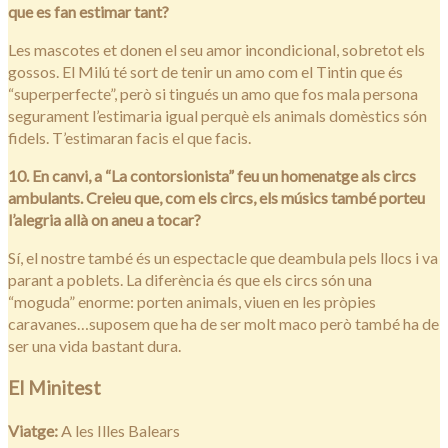
que es fan estimar tant?
Les mascotes et donen el seu amor incondicional, sobretot els
gossos. El Milú té sort de tenir un amo com el Tintin que és
“superperfecte”, però si tingués un amo que fos mala persona
segurament l’estimaria igual perquè els animals domèstics són
fidels. T’estimaran facis el que facis.
10. En canvi, a “La contorsionista” feu un homenatge als circs
ambulants. Creieu que, com els circs, els músics també porteu
l’alegria allà on aneu a tocar?
Sí, el nostre també és un espectacle que deambula pels llocs i va
parant a poblets. La diferència és que els circs són una
“moguda” enorme: porten animals, viuen en les pròpies
caravanes…suposem que ha de ser molt maco però també ha de
ser una vida bastant dura.
El Minitest
Viatge:
A les Illes Balears