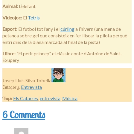
Animal:
L’elefant
Videojoc:
El
Tetris
Esport:
El futbol tot l’any i el
cúrling
a l’hivern (una mena de
petanca sobre gel que consisteix en fer lliscar la pilota perquè
entri dins de la diana marcada al final de la pista)
Llibre:
“El petit príncep”, el clàssic conte d’Antoine de Saint-
Exupéry
Josep Lluís Silva Tobella
Category:
Entrevista
Tags:
Els Catarres
,
entrevista
,
Música
6 Comments