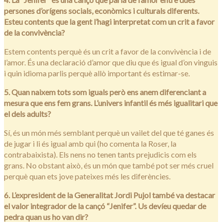
persones d’orígens socials, econòmics i culturals diferents.
Esteu contents que la gent l’hagi interpretat com un crit a favor
de la convivència?
Estem contents perquè és un crit a favor de la convivència i de
l’amor. És una declaració d’amor que diu que és igual d’on vinguis
i quin idioma parlis perquè allò important és estimar-se.
5. Quan naixem tots som iguals però ens anem diferenciant a
mesura que ens fem grans. L’univers infantil és més igualitari que
el dels adults?
Sí, és un món més semblant perquè un vailet del que té ganes és
de jugar i li és igual amb qui (ho comenta la Roser, la
contrabaixista). Els nens no tenen tants prejudicis com els
grans. No obstant això, és un món que també pot ser més cruel
perquè quan ets jove pateixes més les diferències.
6. L’expresident de la Generalitat Jordi Pujol també va destacar
el valor integrador de la cançó “Jenifer”. Us devíeu quedar de
pedra quan us ho van dir?