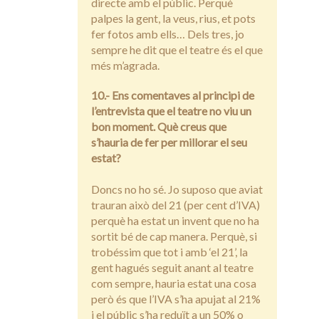
directe amb el públic. Perquè
palpes la gent, la veus, rius, et pots
fer fotos amb ells… Dels tres, jo
sempre he dit que el teatre és el que
més m’agrada.
10.- Ens comentaves al principi de
l’entrevista que el teatre no viu un
bon moment. Què creus que
s’hauria de fer per millorar el seu
estat?
Doncs no ho sé. Jo suposo que aviat
trauran això del 21 (per cent d’IVA)
perquè ha estat un invent que no ha
sortit bé de cap manera. Perquè, si
trobéssim que tot i amb ‘el 21’, la
gent hagués seguit anant al teatre
com sempre, hauria estat una cosa
però és que l’IVA s’ha apujat al 21%
i el públic s’ha reduït a un 50% o