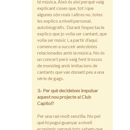
té música. Això és així perquè vaig
explicant coses que, tot i que
algunes són reals i altres no, totes
les explico a nivell personal,
autobiogràfic. Durant l’espectacle
explico que jo volia ser cantant, que
volia ser músic i, a partir d’aquí,
comencen a succeir anècdotes
relacionades amb la música. No és
un concert però vaig fent trossos
de monòleg amb imitacions de
cantants que van donant peu a una
sèrie de gags.
3.- Per què decideixes impulsar
aquest nou projecte al Club
Capitol?
Per una raó molt senzilla. No pel
què hi pugui guanyar a nivell
econòmic perquè tots sabem que