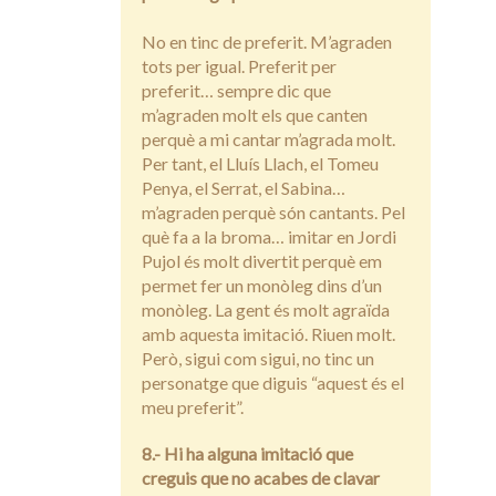
No en tinc de preferit. M’agraden
tots per igual. Preferit per
preferit… sempre dic que
m’agraden molt els que canten
perquè a mi cantar m’agrada molt.
Per tant, el Lluís Llach, el Tomeu
Penya, el Serrat, el Sabina…
m’agraden perquè són cantants. Pel
què fa a la broma… imitar en Jordi
Pujol és molt divertit perquè em
permet fer un monòleg dins d’un
monòleg. La gent és molt agraïda
amb aquesta imitació. Riuen molt.
Però, sigui com sigui, no tinc un
personatge que diguis “aquest és el
meu preferit”.
8.- Hi ha alguna imitació que
creguis que no acabes de clavar