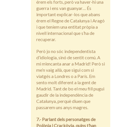
érem els forts, però va haver-hi una
guerra i ens van guanyar… És
important explicar-los que abans
érem el Regne de Catalunya i Aragó
i que teníem una entitat pròpia a
nivell internacional que s’ha de
recuperar.
Però jo no sóc independentista
d’idiologia, sinó de sentit comú. A
mi m’encanta anar a Madrid! Però si
me’n vaig allà, que sigui com si
viatgés a Londres o a París. Em
sento molt diferent a la gent de
Madrid. Tant de bo el meu fill pugui
gaudir de la independència de
Catalunya, perquè diuen que
passarem uns anys magres.
7.- Parlant dels personatges de
Polònia i Crackòvia, quins t’han