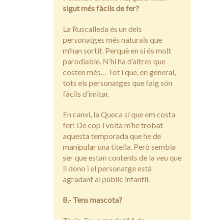
sigut més fàcils de fer?
La Ruscalleda és un dels
personatges més naturals que
m’han sortit. Perquè en si és molt
parodiable. N’hi ha d’altres que
costen més… Tot i que, en general,
tots els personatges que faig són
fàcils d’imitar.
En canvi, la Queca sí que em costa
fer! De cop i volta m’he trobat
aquesta temporada que he de
manipular una titella. Però sembla
ser que estan contents de la veu que
li dono i el personatge està
agradant al públic infantil.
8.- Tens mascota?