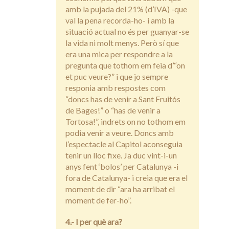
amb la pujada del 21% (d’IVA) -que
val la pena recorda-ho- i amb la
situació actual no és per guanyar-se
la vida ni molt menys. Però sí que
era una mica per respondre a la
pregunta que tothom em feia d’“on
et puc veure?” i que jo sempre
responia amb respostes com
“doncs has de venir a Sant Fruitós
de Bages!” o “has de venir a
Tortosa!”, indrets on no tothom em
podia venir a veure. Doncs amb
l’espectacle al Capitol aconseguia
tenir un lloc fixe. Ja duc vint-i-un
anys fent ‘bolos’ per Catalunya -i
fora de Catalunya- i creia que era el
moment de dir “ara ha arribat el
moment de fer-ho”.
4.- I per què ara?