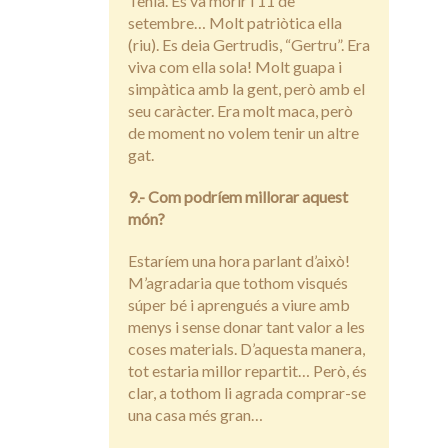
Tenia. Es va morir l’11 de
setembre… Molt patriòtica ella
(riu). Es deia Gertrudis, “Gertru”. Era
viva com ella sola! Molt guapa i
simpàtica amb la gent, però amb el
seu caràcter. Era molt maca, però
de moment no volem tenir un altre
gat.
9.- Com podríem millorar aquest
món?
Estaríem una hora parlant d’això!
M’agradaria que tothom visqués
súper bé i aprengués a viure amb
menys i sense donar tant valor a les
coses materials. D’aquesta manera,
tot estaria millor repartit… Però, és
clar, a tothom li agrada comprar-se
una casa més gran…