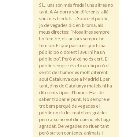
Sí… uns són més freds i uns altres no
tant. A Andorra són diferents, allà
són més fredots… Sobre el públic,
jo de vegades dic en broma, als
meus directes: “Nosaltres sempre
ho fem bé, els actors sempre ho
fem bé. El què passa és que hi ha
públic bo o dolent i avui hi ha un
públic bo”. Però això no és cert. El
públic sempre és el mateix però el
sentit de l’humor és molt diferent
aquí Catalunya que a Madrid i, per
tant, dins de Catalunya mateix hi ha
diferents tipus d’humor. Has de
saber trobar el punt. No sempre el
trobem perquè de vegades el
públic no riu les mateixes gràcies
però això no vol dir que no els hagi
agradat. De vegades no riuen tant
però surten contents, animats i