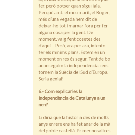
fer, però potser quan sigui iaia.
Perquè amb el meu marit, el Roger,
més d’una vegada hem dit de
deixar-ho tot i marxar fora per fer
alguna cosa per la gent. De
moment, vaig fent cosetes des
d’aquí… Però, ara per ara, intento
fer els mínims plans. Estem en un
moment on res és segur. Tant de bo
aconseguim la independència i ens
tornem la Suècia del Sud d’Europa.
Seria genial!
6.- Com explicaries la
independència de Catalunya a un
nen?
Li diria que la història des de molts
anys enrere ens ha fet anar de la mà
del poble castellà. Primer nosaltres