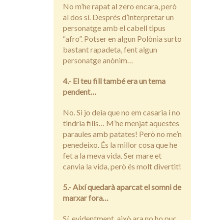
No m’he rapat al zero encara, però
al dos sí. Després d’interpretar un
personatge amb el cabell tipus
“afro”. Potser en algun Polònia surto
bastant rapadeta, fent algun
personatge anònim…
4.- El teu fill també era un tema
pendent…
No. Si jo deia que no em casaria i no
tindria fills… M’he menjat aquestes
paraules amb patates! Però no me’n
penedeixo. És la millor cosa que he
fet a la meva vida. Ser mare et
canvia la vida, però és molt divertit!
5.- Així quedarà aparcat el somni de
marxar fora…
Sí, evidentment, això ara no ho puc