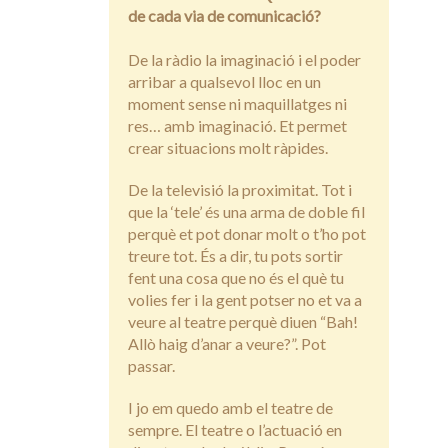
de cada via de comunicació?
De la ràdio la imaginació i el poder
arribar a qualsevol lloc en un
moment sense ni maquillatges ni
res… amb imaginació. Et permet
crear situacions molt ràpides.
De la televisió la proximitat. Tot i
que la ‘tele’ és una arma de doble fil
perquè et pot donar molt o t’ho pot
treure tot. És a dir, tu pots sortir
fent una cosa que no és el què tu
volies fer i la gent potser no et va a
veure al teatre perquè diuen “Bah!
Allò haig d’anar a veure?”. Pot
passar.
I jo em quedo amb el teatre de
sempre. El teatre o l’actuació en