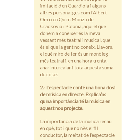
imitació d’en Guardiola i alguns
altres personatges com l’Albert
Om o en Quim Monzó de
Crackòvia i Polònia, aquí el què
donem a conèixer és la meva
vessant més teatral i musical, que
és el que la gent no coneix. Llavors,
el què miro de fer és un monòleg
més teatral i, en una hora trenta,
anar intercalant tota aquesta suma
de coses.
2.- L’espectacle conté una bona dosi
de música en directe. Explica’ns
quina importància té la música en
aquest nou projecte.
La importància de la música recau
en què, tot i que no n’és el fil
conductor, la meitat de l’espectacle