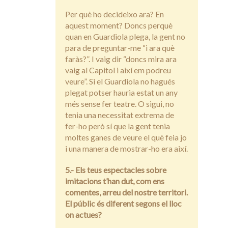
Per què ho decideixo ara? En
aquest moment? Doncs perquè
quan en Guardiola plega, la gent no
para de preguntar-me “i ara què
faràs?”. I vaig dir “doncs mira ara
vaig al Capitol i així em podreu
veure”. Si el Guardiola no hagués
plegat potser hauria estat un any
més sense fer teatre. O sigui, no
tenia una necessitat extrema de
fer-ho però sí que la gent tenia
moltes ganes de veure el què feia jo
i una manera de mostrar-ho era així.
5.- Els teus espectacles sobre
imitacions t’han dut, com ens
comentes, arreu del nostre territori.
El públic és diferent segons el lloc
on actues?