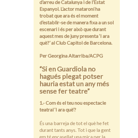
d’arreu de Catalunya i de l’Estat
Espanyol. L’actor mataroní ha
trobat que ara és el moment
d’establir-se de manera fixa a un sol
escenari i és per això que durant
aquest mes de juny presenta ‘I ara
què?’ al Club Capitol de Barcelona.
Per Georgina Altarriba/ACPG
“Si en Guardiola no
hagués plegat potser
hauria estat un any més
sense fer teatre”
1.- Com és el teu nou espectacle
teatral ‘I ara què’?
És una barreja de tot el què he fet
durant tants anys. Tot i que la gent
em té encasellat una mica per la