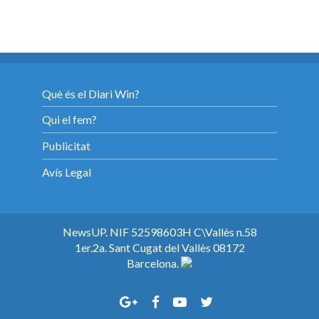
Què és el Diari Win?
Qui el fem?
Publicitat
Avís Legal
NewsUP. NIF 52598603H C\Vallès n.58
1er.2a. Sant Cugat del Vallès 08172
Barcelona.