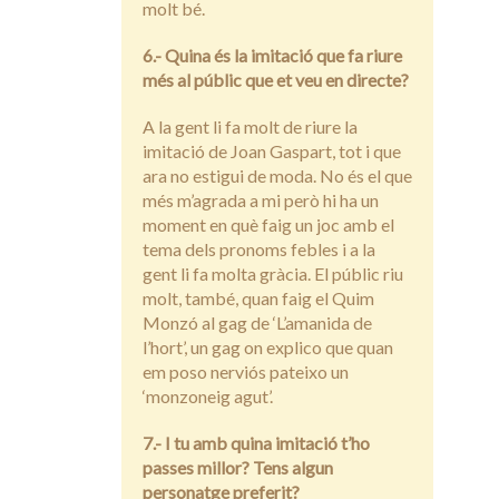
molt bé.
6.- Quina és la imitació que fa riure
més al públic que et veu en directe?
A la gent li fa molt de riure la
imitació de Joan Gaspart, tot i que
ara no estigui de moda. No és el que
més m’agrada a mi però hi ha un
moment en què faig un joc amb el
tema dels pronoms febles i a la
gent li fa molta gràcia. El públic riu
molt, també, quan faig el Quim
Monzó al gag de ‘L’amanida de
l’hort’, un gag on explico que quan
em poso nerviós pateixo un
‘monzoneig agut’.
7.- I tu amb quina imitació t’ho
passes millor? Tens algun
personatge preferit?