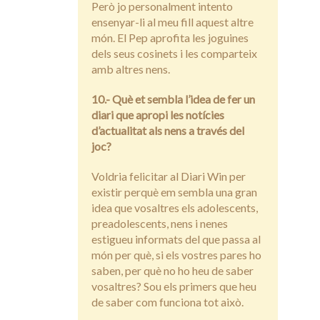
Però jo personalment intento
ensenyar-li al meu fill aquest altre
món. El Pep aprofita les joguines
dels seus cosinets i les comparteix
amb altres nens.
10.- Què et sembla l’idea de fer un
diari que apropi les notícies
d’actualitat als nens a través del
joc?
Voldria felicitar al Diari Win per
existir perquè em sembla una gran
idea que vosaltres els adolescents,
preadolescents, nens i nenes
estigueu informats del que passa al
món per què, si els vostres pares ho
saben, per què no ho heu de saber
vosaltres? Sou els primers que heu
de saber com funciona tot això.