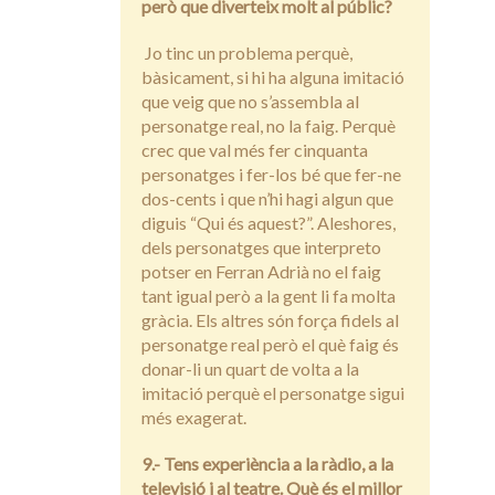
però que diverteix molt al públic?
Jo tinc un problema perquè,
bàsicament, si hi ha alguna imitació
que veig que no s’assembla al
personatge real, no la faig. Perquè
crec que val més fer cinquanta
personatges i fer-los bé que fer-ne
dos-cents i que n’hi hagi algun que
diguis “Qui és aquest?”. Aleshores,
dels personatges que interpreto
potser en Ferran Adrià no el faig
tant igual però a la gent li fa molta
gràcia. Els altres són força fidels al
personatge real però el què faig és
donar-li un quart de volta a la
imitació perquè el personatge sigui
més exagerat.
9.- Tens experiència a la ràdio, a la
televisió i al teatre. Què és el millor