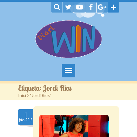
Inici
Etiqueta:
Jordi Rios
Inici
>
"Jordi Rios"
Notícies
Jocs
1
febr..2012
TV