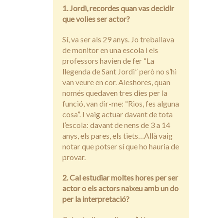
1. Jordi, recordes quan vas decidir
que volies ser actor?
Sí, va ser als 29 anys. Jo treballava
de monitor en una escola i els
professors havien de fer “La
llegenda de Sant Jordi” però no s’hi
van veure en cor. Aleshores, quan
només quedaven tres dies per la
funció, van dir-me: “Rios, fes alguna
cosa”. I vaig actuar davant de tota
l’escola: davant de nens de 3 a 14
anys, els pares, els tiets…Allà vaig
notar que potser sí que ho hauria de
provar.
2. Cal estudiar moltes hores per ser
actor o els actors naixeu amb un do
per la interpretació?