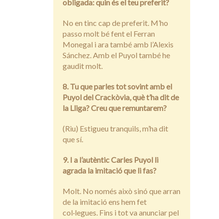
obligada: quin és el teu preferit?
No en tinc cap de preferit. M’ho
passo molt bé fent el Ferran
Monegal i ara també amb l’Alexis
Sánchez. Amb el Puyol també he
gaudit molt.
8. Tu que parles tot sovint amb el
Puyol del Crackòvia, què t’ha dit de
la Lliga? Creu que remuntarem?
(Riu) Estigueu tranquils, m’ha dit
que sí.
9. I a l’autèntic Carles Puyol li
agrada la imitació que li fas?
Molt. No només això sinó que arran
de la imitació ens hem fet
col·legues. Fins i tot va anunciar pel