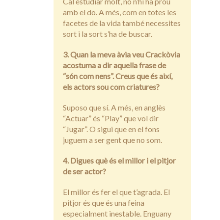
Cal estudiar molt, no n’hi ha prou
amb el do. A més, com en totes les
facetes de la vida també necessites
sort i la sort s’ha de buscar.
3. Quan la meva àvia veu Crackòvia
acostuma a dir aquella frase de
“són com nens”. Creus que és així,
els actors sou com criatures?
Suposo que sí. A més, en anglès
“Actuar” és “Play” que vol dir
“Jugar”. O sigui que en el fons
juguem a ser gent que no som.
4. Digues què és el millor i el pitjor
de ser actor?
El millor és fer el que t’agrada. El
pitjor és que és una feina
especialment inestable. Enguany