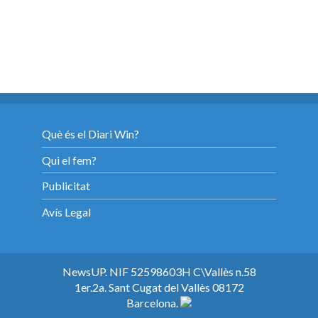
Què és el Diari Win?
Qui el fem?
Publicitat
Avís Legal
NewsUP. NIF 52598603H C\Vallès n.58
1er.2a. Sant Cugat del Vallès 08172
Barcelona.