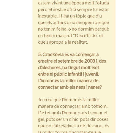
estem vivint una època molt fotuda
però el nostre ofici sempre ha estat
inestable. Hi ha un tòpic que diu
que els actors o no mengem perquè
no tenim feina, o no dormim perquè
en tenim massa. I “Déu n’hi do” el
que s’apropa a la realitat.
5. Crackòvia es va començar a
emetre el setembre de 2008 i, des
d’aleshores, ha tingut molt èxit
entre el públic infantil i juvenil.
L’humor és la millor manera de
connectar amb els nens i nenes?
Jo crec que l’humor és la millor
manera de connectar amb tothom.
De fet amb l’humor pots trencar el
gel, pots ser un cínic, pots dir coses
que no t’atreveixes a dir de cara…és
la millor forma d’acostar-te a la