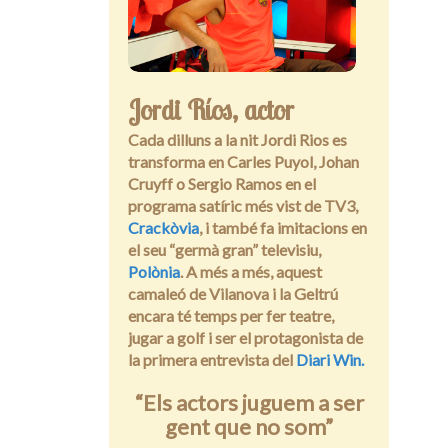
Entrevistes
Jordi Ríos, actor
Cada dilluns a la nit Jordi Rios es
transforma en Carles Puyol, Johan
Cruyff o Sergio Ramos en el
programa satíric més vist de TV3,
Crackòvia
, i també fa imitacions en
el seu “germà gran” televisiu,
Polònia
. A més a més, aquest
camaleó de Vilanova i la Geltrú
encara té temps per fer teatre,
jugar a golf i ser el protagonista de
la primera entrevista del
Diari Win.
“Els actors juguem a ser
gent que no som”